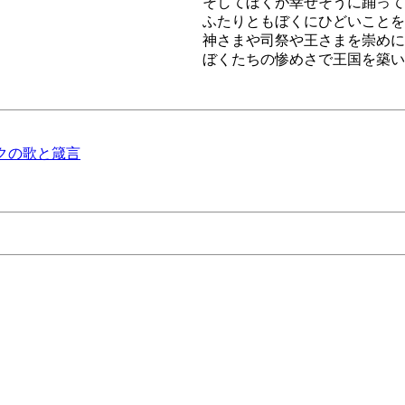
そしてぼくが幸せそうに踊って
ふたりともぼくにひどいことを
神さまや司祭や王さまを崇めに
ぼくたちの惨めさで王国を築い
・ブレイクの歌と箴言