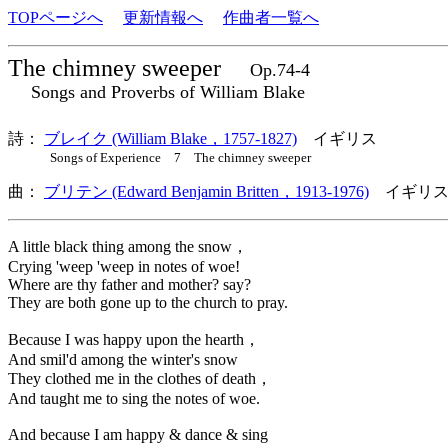
TOPページへ
更新情報へ
作曲者一覧へ
The chimney sweeper
Op.74-4
Songs and Proverbs of William Blake
詩：
ブレイク (William Blake，1757-1827)
イギリス
Songs of Experience 7 The chimney sweeper
曲：
ブリテン (Edward Benjamin Britten，1913-1976)
イギリス
A little black thing among the snow，
Crying 'weep 'weep in notes of woe!
Where are thy father and mother? say?
They are both gone up to the church to pray.
Because I was happy upon the hearth，
And smil'd among the winter's snow
They clothed me in the clothes of death，
And taught me to sing the notes of woe.
And because I am happy & dance & sing