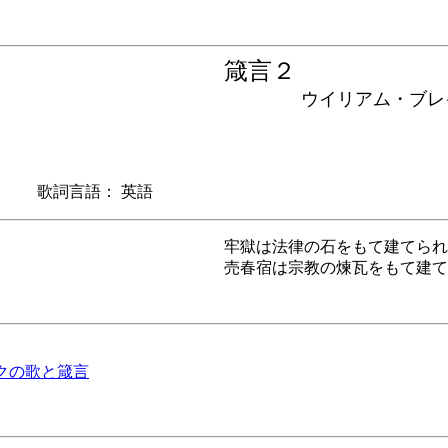
箴言２
ウイリアム・ブレイ
 歌詞言語： 英語
牢獄は法律の石をもて建てられ
売春宿は宗教の煉瓦をもて建て
・ブレイクの歌と箴言