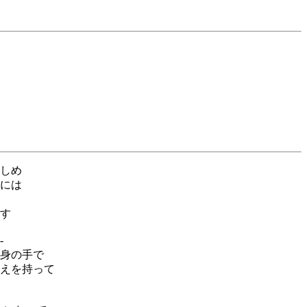
机
しめ
には
す
-
身の手で
えを持って