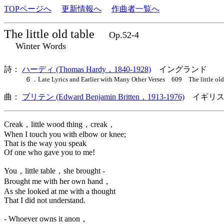
TOPページへ
更新情報へ
作曲者一覧へ
The little old table
Op.52-4
Winter Words
詩：
ハーディ (Thomas Hardy，1840-1928)
イングランド
６．Late Lyrics and Earlier with Many Other Verses 609 The little old 
曲：
ブリテン (Edward Benjamin Britten，1913-1976)
イギリス
Creak，little wood thing，creak，
When I touch you with elbow or knee;
That is the way you speak
Of one who gave you to me!
You，little table，she brought -
Brought me with her own hand，
As she looked at me with a thought
That I did not understand.
- Whoever owns it anon，