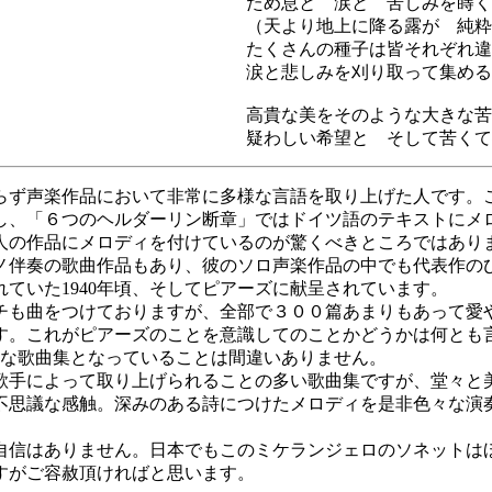
ため息と 涙と 苦しみを蒔く
（天より地上に降る露が 純粋
たくさんの種子は皆それぞれ違
涙と悲しみを刈り取って集める
高貴な美をそのような大きな苦
疑わしい希望と そして苦くて
らず声楽作品において非常に多様な言語を取り上げた人です。
し、「６つのヘルダーリン断章」ではドイツ語のテキストにメ
人の作品にメロディを付けているのが驚くべきところではあり
ノ伴奏の歌曲作品もあり、彼のソロ声楽作品の中でも代表作の
ていた1940年頃、そしてピアーズに献呈されています。
チも曲をつけておりますが、全部で３００篇あまりもあって愛
す。これがピアーズのことを意識してのことかどうかは何とも
深長な歌曲集となっていることは間違いありません。
歌手によって取り上げられることの多い歌曲集ですが、堂々と
不思議な感触。深みのある詩につけたメロディを是非色々な演
自信はありません。日本でもこのミケランジェロのソネットは
すがご容赦頂ければと思います。