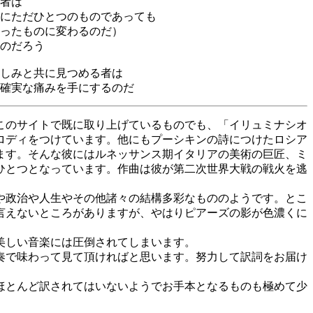
者は
にただひとつのものであっても
ったものに変わるのだ）
のだろう
しみと共に見つめる者は
確実な痛みを手にするのだ
このサイトで既に取り上げているものでも、「イリュミナシオ
ロディをつけています。他にもプーシキンの詩につけたロシア
ます。そんな彼にはルネッサンス期イタリアの美術の巨匠、ミ
ひとつとなっています。作曲は彼が第二次世界大戦の戦火を逃
や政治や人生やその他諸々の結構多彩なもののようです。とこ
言えないところがありますが、やはりピアーズの影が色濃くに
美しい音楽には圧倒されてしまいます。
奏で味わって見て頂ければと思います。努力して訳詞をお届け
ほとんど訳されてはいないようでお手本となるものも極めて少