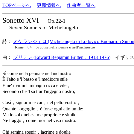
TOPページへ
更新情報へ
作曲者一覧へ
Sonetto XVI
Op.22-1
Seven Sonnets of Michelangelo
詩：
ミケランジェロ (Michelangelo di Lodovico Buonarroti Simon
Rime 84 Sì come nella penna e nell'inchiostro
曲：
ブリテン (Edward Benjamin Britten，1913-1976)
イギリス
Sì come nella penna e nell'inchiostro
È l'alto e 'l basso e 'l mediocre stile，
E ne' marmi l'immagin ricca e vile，
Secondo che 'l sa trar l'ingegno nostro;
Così，signor mie car，nel petto vostro，
Quante l'orgoglio，è forse ogni atto umile:
Ma io sol quel c'a me proprio è e simile
Ne traggo，come fuor nel viso mostro.
Chi semina sospir，lacrime e doglie，