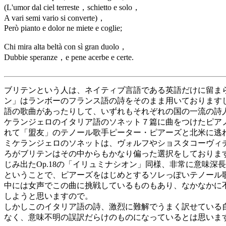
(L'umor dal ciel terreste，schietto e solo，
A vari semi vario si converte)，
Però pianto e dolor ne miete e coglie;
Chi mira alta beltà con sì gran duolo，
Dubbie speranze，e pene acerbe e certe.
ブリテンという人は、ネイティブ言語である英語だけに留ま
ン」はランボーのフランス語の詩をそのまま用いております
語の歌曲があったりして、いずれもそれぞれの国の一流の詩
ケランジェロのイタリア語のソネット７篇に曲をつけたピア
れて「盟友」のテノール歌手ピーター・ピアーズと北米に逃れ
ミケランジェロのソネットは、ヴォルフやショスタコーヴィ
ろがブリテンはその中からもかなり偏った選択をしておりま
じみ出たOp.18の「イリュミナシオン」同様、非常に意味
ということで、ピアーズをはじめとするソレっぽいテノール
中には女声でこの曲に挑戦しているものもあり、なかなかに
しようと思いますので。
しかしこのイタリア語の詩、激烈に難解でうまく訳せている
なく、意味不明の誤訳だらけのものになっているとは思いま