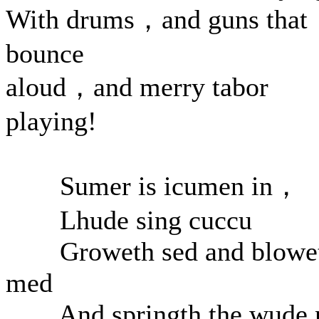
With drums，and guns that
bounce
aloud，and merry tabor
playing!
Sumer is icumen in，
Lhude sing cuccu
Groweth sed and blowe
med
And springth the wude 