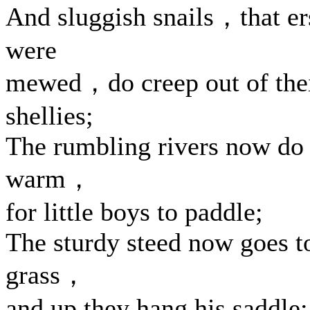
And sluggish snails，that er
were
mewed，do creep out of the
shellies;
The rumbling rivers now do
warm，
for little boys to paddle;
The sturdy steed now goes t
grass，
and up they hang his saddle;