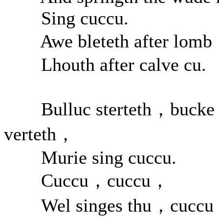
Sing cuccu.
Awe bleteth after lom
Lhouth after calve cu.
Bulluc sterteth，bucke
verteth，
Murie sing cuccu.
Cuccu，cuccu，
Wel singes thu，cucc