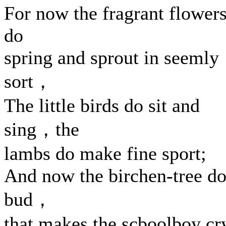
For now the fragrant flower
do
spring and sprout in seemly
sort，
The little birds do sit and
sing，the
lambs do make fine sport;
And now the birchen-tree do
bud，
that makes the scboolboy cr