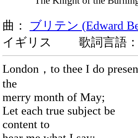
The Knight of the Burni
曲：
ブリテン (Edward Benj
イギリス 歌詞言語：
London，to thee I do presen
the
merry month of May;
Let each true subject be
content to
hear me what I say: