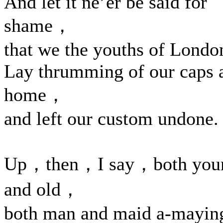
And let it ne’er be said for
shame，
that we the youths of Londo
Lay thrumming of our caps 
home，
and left our custom undone.
Up，then，I say，both you
and old，
both man and maid a-mayin