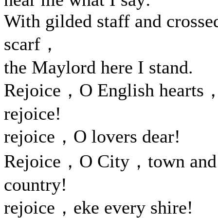
With gilded staff and crosse
scarf，
the Maylord here I stand.
Rejoice，O English hearts
rejoice!
rejoice，O lovers dear!
Rejoice，O City，town and
country!
rejoice，eke every shire!