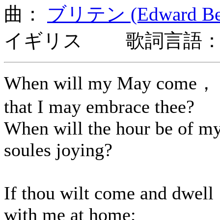
曲：
ブリテン (Edward Benj
イギリス 歌詞言語：
When will my May come，
that I may embrace thee?
When will the hour be of m
soules joying?
If thou wilt come and dwell
with me at home;