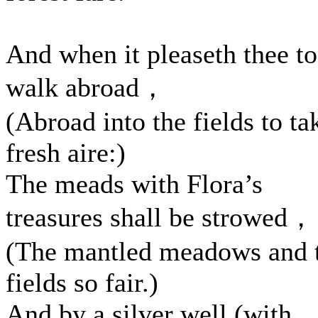
And when it pleaseth thee to
walk abroad，
(Abroad into the fields to ta
fresh aire:)
The meads with Flora’s
treasures shall be strowed，
(The mantled meadows and 
fields so fair.)
And by a silver well (with