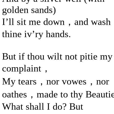
golden sands)
I’ll sit me down，and wash
thine iv’ry hands.
But if thou wilt not pitie my
complaint，
My tears，nor vowes，nor
oathes，made to thy Beautie
What shall I do? But