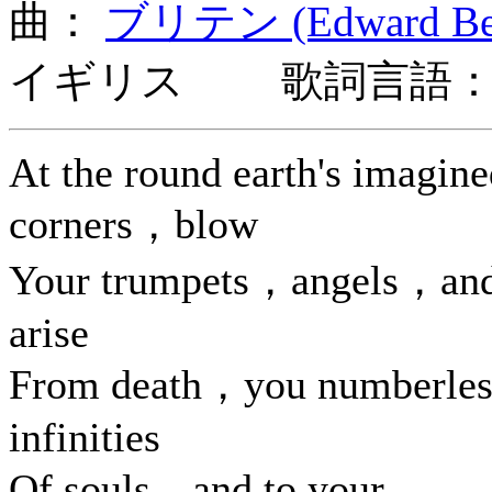
曲：
ブリテン (Edward Benj
イギリス 歌詞言語：
At the round earth's imagin
corners，blow
Your trumpets，angels，an
arise
From death，you numberles
infinities
Of souls，and to your