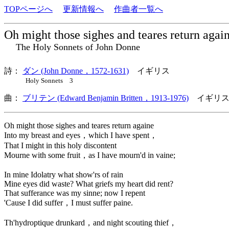
TOPページへ
更新情報へ
作曲者一覧へ
Oh might those sighes and teares return agai
The Holy Sonnets of John Donne
詩：
ダン (John Donne，1572-1631)
イギリス
Holy Sonnets 3
曲：
ブリテン (Edward Benjamin Britten，1913-1976)
イギリス
Oh might those sighes and teares return againe
Into my breast and eyes，which I have spent，
That I might in this holy discontent
Mourne with some fruit，as I have mourn'd in vaine;
In mine Idolatry what show'rs of rain
Mine eyes did waste? What griefs my heart did rent?
That sufferance was my sinne; now I repent
'Cause I did suffer，I must suffer paine.
Th'hydroptique drunkard，and night scouting thief，