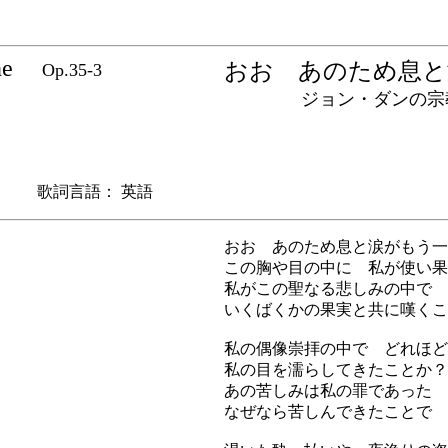
ne
おお あのため息
Op.35-3
ジョン・ダンの宗教
 歌詞言語： 英語
おお あのため息と涙がもう一
この胸や目の中に 私が使い果
私がこの聖なる悲しみの中で
いくばくかの果実と共に嘆くこ
私の偶像崇拝の中で どれほど
私の目を濡らしてきたことか？
あの苦しみは私の罪であった 
なぜなら苦しんできたことで 