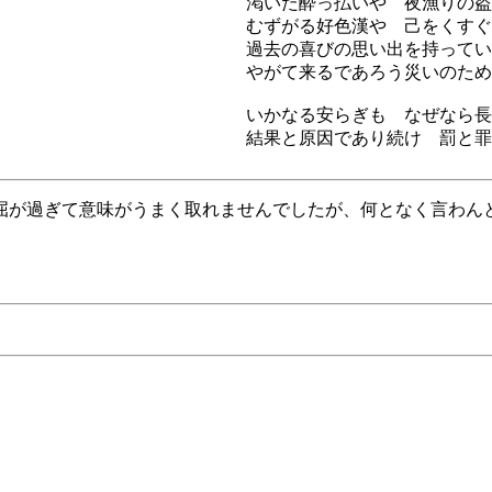
渇いた酔っ払いや 夜漁りの盗
むずがる好色漢や 己をくすぐ
過去の喜びの思い出を持ってい
やがて来るであろう災いのため
いかなる安らぎも なぜなら長
結果と原因であり続け 罰と罪
屈が過ぎて意味がうまく取れませんでしたが、何となく言わん