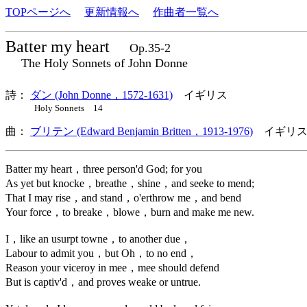
TOPページへ
更新情報へ
作曲者一覧へ
Batter my heart
Op.35-2
The Holy Sonnets of John Donne
詩：
ダン (John Donne，1572-1631)
イギリス
Holy Sonnets 14
曲：
ブリテン (Edward Benjamin Britten，1913-1976)
イギリス
Batter my heart，three person'd God; for you
As yet but knocke，breathe，shine，and seeke to mend;
That I may rise，and stand，o'erthrow me，and bend
Your force，to breake，blowe，burn and make me new.
I，like an usurpt towne，to another due，
Labour to admit you，but Oh，to no end，
Reason your viceroy in mee，mee should defend
But is captiv'd，and proves weake or untrue.