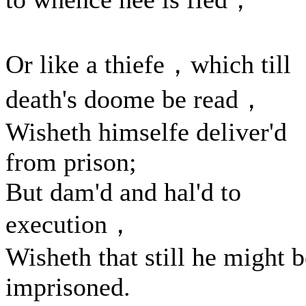
Or like a thiefe，which till
death's doome be read，
Wisheth himselfe deliver'd
from prison;
But dam'd and hal'd to
execution，
Wisheth that still he might b
imprisoned.