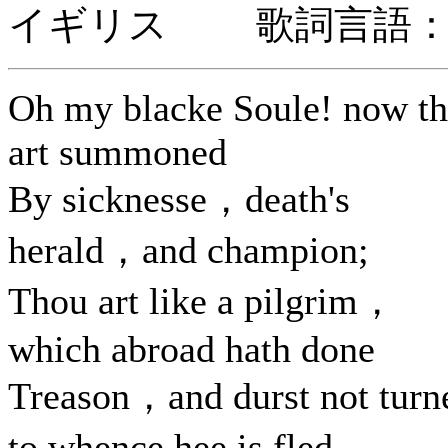
イギリス 歌詞言語：
Oh my blacke Soule! now t
art summoned
By sicknesse，death's
herald，and champion;
Thou art like a pilgrim，
which abroad hath done
Treason，and durst not turn
to whence hee is fled，