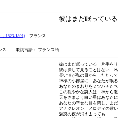
彼はまだ眠って
，1823-1891)
フランス
ス 歌詞言語： フランス語
彼はまだ眠っている 片手をリ
彼は決して見ることはない 私
長い涙が私の目からしたたって
神様の小部屋に あなたが眠る
あなたのまわりをミツバチたち
この穏やかな詩人は 神から遣
天をさまよう白い星はあなたに
あなたの幸せな目を閉じ、まだ
アナクレオン、メロディの歌い
魅惑の夜が消え去っても