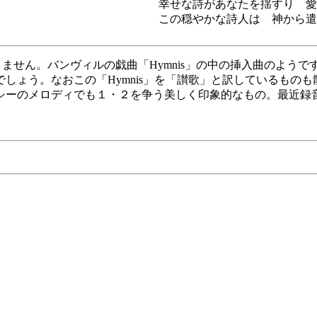
幸せな詩があなたを揺すり 愛
この穏やかな詩人は 神から遣
おりません。バンヴィルの戯曲「Hymnis」の中の挿入曲のよ
しょう。なおこの「Hymnis」を「讃歌」と訳しているもの
シーのメロディでも１・２を争う美しく印象的なもの。最近録