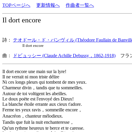
TOPページへ
更新情報へ
作曲者一覧へ
Il dort encore
詩：
テオドール・ド・バンヴィル (Théodore Faullain de Banville
Il dort encore
曲：
ドビュッシー (Claude Achille Debussy，1862-1918)
フラン
Il dort encore une main sur la lyre!
Il ne verrait ni mon triste délire
Ni ces longs pleurs qui tombent de mes yeux.
Charmeur divin，tandis que tu sommeilles.
Autour de toi voltigent les abeilles.
Le doux poëte est l'envoyé des Dieux!
La blanche étoile errante aux cieux t'adore.
Ferme tes yeux ravis，sommeille encore，
Anacréon，chanteur mélodieux.
Tandis que fuit la nuit enchanteresse，
Qu'un rythme heureux te berce et te caresse.