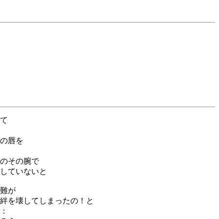
て
の唇を
のその腕で
していないと
難が
絆を壊してしまったの！と
：