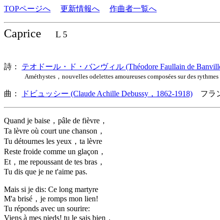
TOPページへ
更新情報へ
作曲者一覧へ
Caprice
L 5
詩：
テオドール・ド・バンヴィル (Théodore Faullain de Banville
Améthystes，nouvelles odelettes amoureuses composées sur des rythme
曲：
ドビュッシー (Claude Achille Debussy，1862-1918)
フラン
Quand je baise，pâle de fièvre，
Ta lèvre où court une chanson，
Tu détournes les yeux，ta lèvre
Reste froide comme un glaçon，
Et，me repoussant de tes bras，
Tu dis que je ne t'aime pas.
Mais si je dis: Ce long martyre
M'a brisé，je romps mon lien!
Tu réponds avec un sourire:
Viens à mes pieds! tu le sais bien，