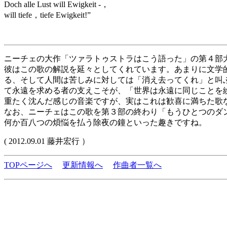
Doch alle Lust will Ewigkeit -，
will tiefe，tiefe Ewigkeit!”
ニーチェの大作「ツァラトゥストラはこう語った」の第４部大詰め
彼はこの歌の解説を延々としてくれています。あまりに文学
る、そして人間は苦しみに対しては「消え去ってくれ」と叫
て永遠を求める者の支えこそが、「世界は永遠に同じことを
重たく沈んだ感じの音楽ですが、実はこれは歓喜に満ちた歌
なお、ニーチェはこの歌を第３部の終わり「もうひとつのダンスの歌
何か百八つの煩悩を払う除夜の鐘といった趣きですね。
( 2012.09.01 藤井宏行 ）
TOPページへ
更新情報へ
作曲者一覧へ