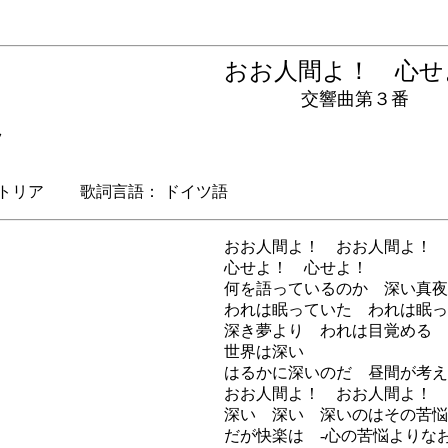
おお人間よ！ 心
交響曲第３番
ツ
トリア 歌詞言語： ドイツ語
おお人間よ！ おお人間よ！
心せよ！ 心せよ！
何を語っているのか 深い真夜
われは眠っていた われは眠っ
深き夢より われは目覚める
世界は深い
はるかに深いのだ 昼間が考え
おお人間よ！ おお人間よ！
深い 深い 深いのはその苦悩
だが快楽は -心の苦悩よりな