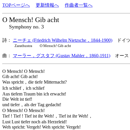
TOPページへ
更新情報へ
作曲者一覧へ
O Mensch! Gib acht
Symphony no. 3
詩：
ニーチェ (Friedrich Wilhelm Nietzsche，1844-1900)
ドイ
Zarathustra O Mensch! Gib acht
曲：
マーラー，グスタフ (Gustav Mahler，1860-1911)
オース
O Mensch! O Mensch!
Gib acht! Gib acht!
Was spricht，die tiefe Mitternacht?
Ich schlief，ich schlief
Aus tiefem Traum bin ich erwacht!
Die Welt ist tief!
und tiefer，als der Tag gedacht!
O Mensch! O Mensch!
Tief ! Tief ! Tief ist ihr Weh!，Tief ist ihr Weh!，
Lust Lust tiefer noch als Herzeleid!
Weh spricht: Vergeh! Weh spricht: Vergeh!