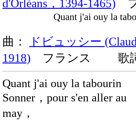
d'Orléans，1394-1465)
フ
Quant j'ai ouy la tabou
曲：
ドビュッシー (Claude A
1918)
フランス 歌詞言
Quant j'ai ouy la tabourin
Sonner，pour s'en aller au
may，