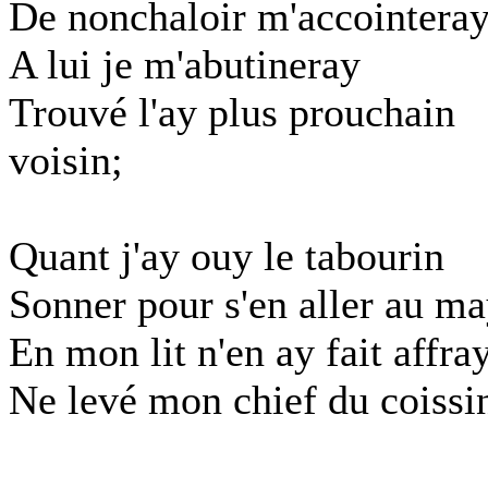
De nonchaloir m'accointera
A lui je m'abutineray
Trouvé l'ay plus prouchain
voisin;
Quant j'ay ouy le tabourin
Sonner pour s'en aller au m
En mon lit n'en ay fait affra
Ne levé mon chief du coissi