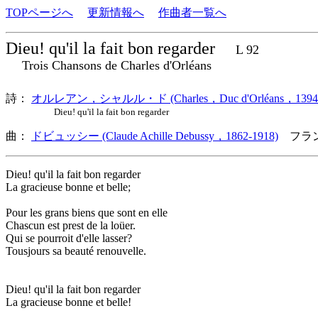
TOPページへ
更新情報へ
作曲者一覧へ
Dieu! qu'il la fait bon regarder
L 92
Trois Chansons de Charles d'Orléans
詩：
オルレアン，シャルル・ド (Charles，Duc d'Orléans，1394-
Dieu! qu'il la fait bon regarder
曲：
ドビュッシー (Claude Achille Debussy，1862-1918)
フラン
Dieu! qu'il la fait bon regarder
La gracieuse bonne et belle;
Pour les grans biens que sont en elle
Chascun est prest de la loüer.
Qui se pourroit d'elle lasser?
Tousjours sa beauté renouvelle.
Dieu! qu'il la fait bon regarder
La gracieuse bonne et belle!