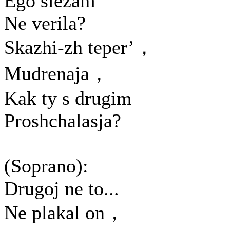
Ego slezam
Ne verila?
Skazhi-zh teper’，
Mudrenaja，
Kak ty s drugim
Proshchalasja?
(Soprano):
Drugoj ne to...
Ne plakal on，