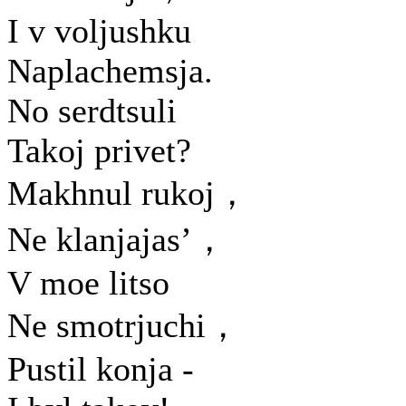
I v voljushku
Naplachemsja.
No serdtsuli
Takoj privet?
Makhnul rukoj，
Ne klanjajas’，
V moe litso
Ne smotrjuchi，
Pustil konja -