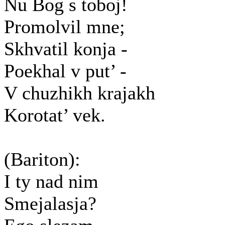
Nu Bog s toboj!
Promolvil mne;
Skhvatil konja -
Poekhal v put’ -
V chuzhikh krajakh
Korotat’ vek.
(Bariton):
I ty nad nim
Smejalasja?