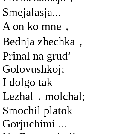
Smejalasja...
A on ko mne，
Bednja zhechka，
Prinal na grud’
Golovushkoj;
I dolgo tak
Lezhal，molchal;
Smochil platok
Gorjuchimi ...