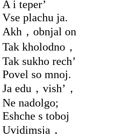
A i teper’
Vse plachu ja.
Akh，obnjal on
Tak kholodno，
Tak sukho rech’
Povel so mnoj.
Ja edu，vish’，
Ne nadolgo;
Eshche s toboj
Uvidimsja，