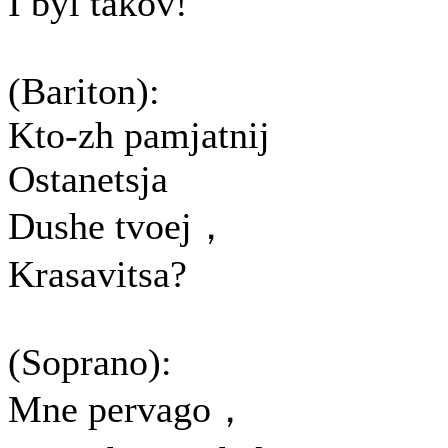
I byl takov!
(Bariton):
Kto-zh pamjatnij
Ostanetsja
Dushe tvoej，
Krasavitsa?
(Soprano):
Mne pervago，