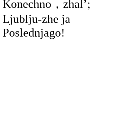
Konechno，zhal’;
Ljublju-zhe ja
Poslednjago!