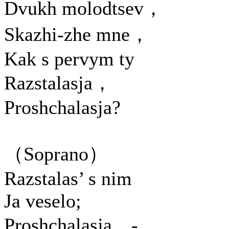
Dvukh molodtsev，
Skazhi-zhe mne，
Kak s pervym ty
Razstalasja，
Proshchalasja?
（Soprano）
Razstalas’ s nim
Ja veselo;
Proshchalasja，-