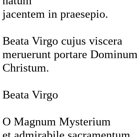
natum
jacentem in praesepio.
Beata Virgo cujus viscera
meruerunt portare Dominu
Christum.
Beata Virgo
O Magnum Mysterium
et admirabile sacramentum