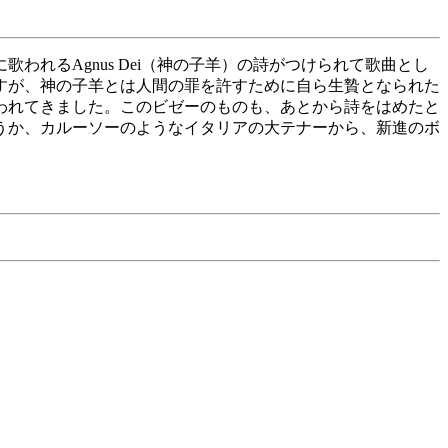
れるAgnus Dei（神の子羊）の詩がつけられて歌曲とし
すが、神の子羊とは人間の罪を許すために自ら生贄となられた
われてきました。このビゼーのものも、あとから詩をはめたと
うか、カルーソーのようなイタリアの大テナーから、新進のボ