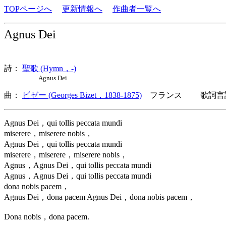
TOPページへ
更新情報へ
作曲者一覧へ
Agnus Dei
詩：
聖歌 (Hymn，-)
Agnus Dei
曲：
ビゼー (Georges Bizet，1838-1875)
フランス 歌詞言語
Agnus Dei，qui tollis peccata mundi
miserere，miserere nobis，
Agnus Dei，qui tollis peccata mundi
miserere，miserere，miserere nobis，
Agnus，Agnus Dei，qui tollis peccata mundi
Agnus，Agnus Dei，qui tollis peccata mundi
dona nobis pacem，
Agnus Dei，dona pacem Agnus Dei，dona nobis pacem，
Dona nobis，dona pacem.