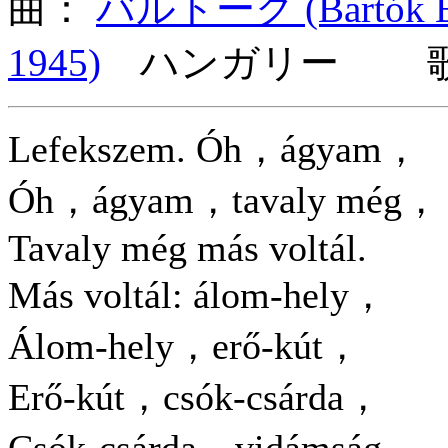
曲：
バルトーク (Bartók Bél
1945)
ハンガリー 歌詞
Lefekszem. Óh，ágyam，
Óh，ágyam，tavaly még，
Tavaly még más voltál.
Más voltál: álom-hely，
Álom-hely，erő-kút，
Erő-kút，csók-csárda，