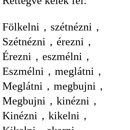
Rettegve kelek fel:
Fölkelni，szétnézni，
Szétnézni，érezni，
Érezni，eszmélni，
Eszmélni，meglátni，
Meglátni，megbujni，
Megbujni，kinézni，
Kinézni，kikelni，