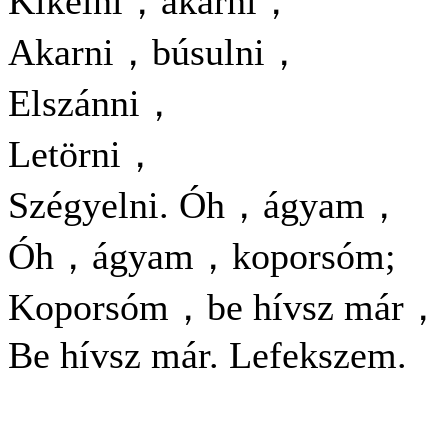
Kikelni，akarni，
Akarni，búsulni，
Elszánni，
Letörni，
Szégyelni. Óh，ágyam，
Óh，ágyam，koporsóm;
Koporsóm，be hívsz már，
Be hívsz már. Lefekszem.