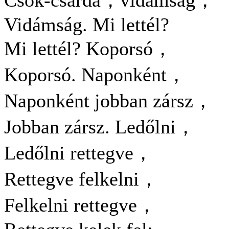
Csók-csárda，vidámság，
Vidámság. Mi lettél?
Mi lettél? Koporsó，
Koporsó. Naponként，
Naponként jobban zársz，
Jobban zársz. Ledőlni，
Ledőlni rettegve，
Rettegve felkelni，
Felkelni rettegve，