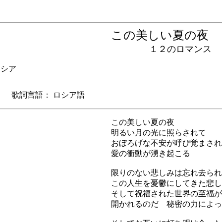
この美しい夏の
１２のロマンス
シア
歌詞言語： ロシア語
この美しい夏の夜
明るい月の光に照らされて
おぼろげな不安が呼び覚まされ
愛の衝動が湧き起こる
限りのない悲しみは忘れ去られ
この人生を憂鬱にしてきた悲し
そして祝福された世界の至福が
開かれるのだ 秘密の力によっ