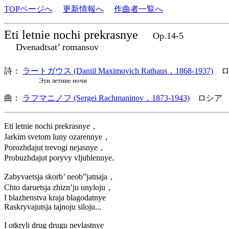
TOPページへ
更新情報へ
作曲者一覧へ
Eti letnie nochi prekrasnye
Op.14-5
Dvenadtsat’ romansov
詩：
ラートガウス (Daniil Maximovich Rathaus，1868-1937)
ロ
Эти летние ночи
曲：
ラフマニノフ (Sergei Rachmaninov，1873-1943)
ロシア 
Eti letnie nochi prekrasnye，
Jarkim svetom luny ozarennye，
Porozhdajut trevogi nejasnye，
Probuzhdajut poryvy vljublennye.
Zabyvaetsja skorb’ neob”jatnaja，
Chto daruetsja zhizn’ju unyloju，
I blazhenstva kraja blagodatnye
Raskryvajutsja tajnoju siloju...
I otkryli drug drugu nevlastnye