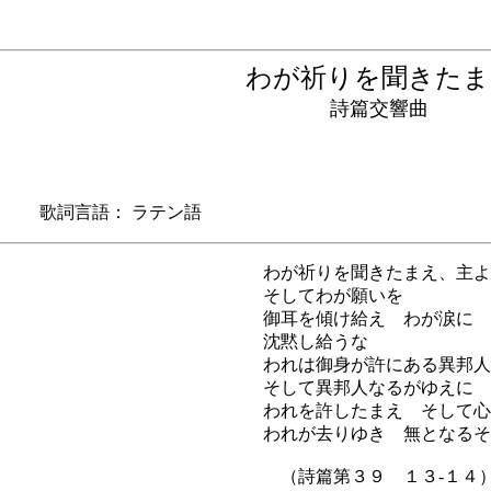
わが祈りを聞きた
詩篇交響曲
 歌詞言語： ラテン語
わが祈りを聞きたまえ、主よ
そしてわが願いを
御耳を傾け給え わが涙に
沈黙し給うな
われは御身が許にある異邦人
そして異邦人なるがゆえに 
われを許したまえ そして心
われが去りゆき 無となるそ
（詩篇第３９ １３-１４