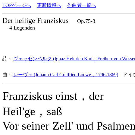
TOPページへ
更新情報へ
作曲者一覧へ
Der heilige Franziskus
Op.75-3
4 Legenden
詩：
ヴェッセンベルク (Ignaz Heinrich Karl，Freiherr von Wessen
曲：
レーヴェ (Johann Carl Gottfried Loewe，1796-1869)
ドイツ
Franziskus einst，der
Heil'ge，saß
Vor seiner Zell' und Psalme