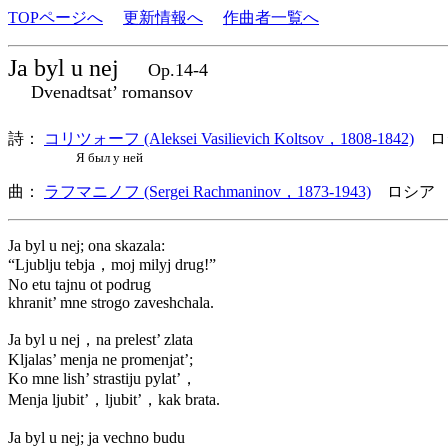
TOPページへ
更新情報へ
作曲者一覧へ
Ja byl u nej
Op.14-4
Dvenadtsat’ romansov
詩：
コリツォーフ (Aleksei Vasilievich Koltsov，1808-1842)
ロ
Я был у ней
曲：
ラフマニノフ (Sergei Rachmaninov，1873-1943)
ロシア 
Ja byl u nej; ona skazala:
“Ljublju tebja，moj milyj drug!”
No etu tajnu ot podrug
khranit’ mne strogo zaveshchala.
Ja byl u nej，na prelest’ zlata
Kljalas’ menja ne promenjat’;
Ko mne lish’ strastiju pylat’，
Menja ljubit’，ljubit’，kak brata.
Ja byl u nej; ja vechno budu