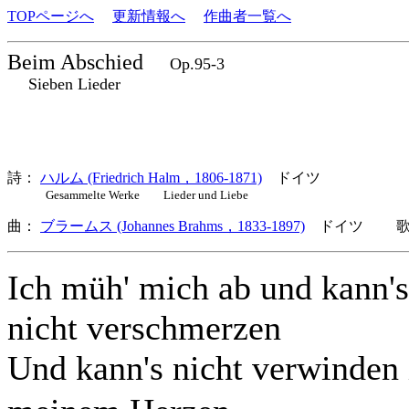
TOPページへ
更新情報へ
作曲者一覧へ
Beim Abschied
Op.95-3
Sieben Lieder
詩：
ハルム (Friedrich Halm，1806-1871)
ドイツ
Gesammelte Werke Lieder und Liebe
曲：
ブラームス (Johannes Brahms，1833-1897)
ドイツ 歌詞
Ich müh' mich ab und kann's
nicht verschmerzen
Und kann's nicht verwinden 