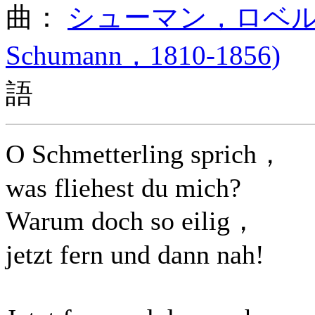
曲：
シューマン，ロベルト (Ro
Schumann，1810-1856)
ド
語
O Schmetterling sprich，
was fliehest du mich?
Warum doch so eilig，
jetzt fern und dann nah!