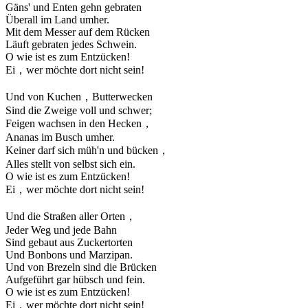
Gäns' und Enten gehn gebraten
Überall im Land umher.
Mit dem Messer auf dem Rücken
Läuft gebraten jedes Schwein.
O wie ist es zum Entzücken!
Ei，wer möchte dort nicht sein!
Und von Kuchen，Butterwecken
Sind die Zweige voll und schwer;
Feigen wachsen in den Hecken，
Ananas im Busch umher.
Keiner darf sich müh'n und bücken，
Alles stellt von selbst sich ein.
O wie ist es zum Entzücken!
Ei，wer möchte dort nicht sein!
Und die Straßen aller Orten，
Jeder Weg und jede Bahn
Sind gebaut aus Zuckertorten
Und Bonbons und Marzipan.
Und von Brezeln sind die Brücken
Aufgeführt gar hübsch und fein.
O wie ist es zum Entzücken!
Ei，wer möchte dort nicht sein!