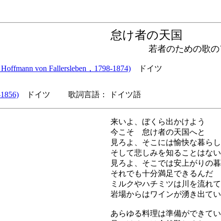
怠け者の天国
若者のための歌のア
n von Fallersleben，1798-1874)
ドイツ
1856)
ドイツ 歌詞言語： ドイツ語
来いよ、ぼくら出かけよう
今こそ 怠け者の天国へと
見ろよ、そこには愉快な暮らし
そして悲しみを知ることはない
見ろよ、そこでは安上がりの暮
それでも十分満足できるんだ
ミルクやハチミツは川を流れて
岩場からはワインが湧き出てい
あらゆる料理は準備ができてい