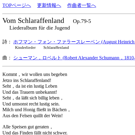
TOPページへ
更新情報へ
作曲者一覧へ
Vom Schlaraffenland
Op.79-5
Liederalbum für die Jugend
詩：
ホフマン・フォン・ファラースレーベン (August Heinrich Hoffman
Kinderlieder Schlaraffenland
曲：
シューマン，ロベルト (Robert Alexander Schumann，1810-
Kommt，wir wollen uns begeben
Jetzo ins Schlaraffenland!
Seht，da ist ein lustig Leben
Und das Trauern unbekannt!
Seht，da läßt sich billig leben，
Und umsonst recht lustig sein.
Milch und Honig fließt in Bächen，
Aus den Felsen quillt der Wein!
Alle Speisen gut geraten，
Und das Finden fällt nicht schwer.