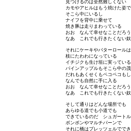
見つけるのは全然難しくない
カモやアヒルはもう焼けた姿で
そこら中にいるし
ナイフを背中に乗せて
焼き豚は走りまわっている
おお なんて幸せなことだろう
なあ これでも行きたくない奴
それにケーキやバターロールは
枝にたわわになっている
イチジクも生け垣に実っている
パインアップルもそこら中の茂
だれもあくせくもペコペコもし
なんでも自然に手に入る
おお なんて幸せなことだろう
なあ これでも行きたくない奴
そして通りはどんな場所でも
あらゆる道でも小道でも
できているのだ シュガートル
ボンボンやマルチパーンで
それに橋はプレッツェルででき