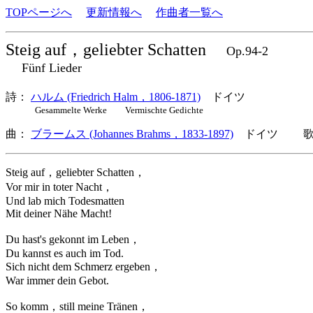
TOPページへ
更新情報へ
作曲者一覧へ
Steig auf，geliebter Schatten
Op.94-2
Fünf Lieder
詩：
ハルム (Friedrich Halm，1806-1871)
ドイツ
Gesammelte Werke Vermischte Gedichte
曲：
ブラームス (Johannes Brahms，1833-1897)
ドイツ 歌詞
Steig auf，geliebter Schatten，
Vor mir in toter Nacht，
Und lab mich Todesmatten
Mit deiner Nähe Macht!
Du hast's gekonnt im Leben，
Du kannst es auch im Tod.
Sich nicht dem Schmerz ergeben，
War immer dein Gebot.
So komm，still meine Tränen，