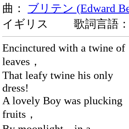
曲：
ブリテン (Edward Benj
イギリス 歌詞言語：
Encinctured with a twine of
leaves，
That leafy twine his only
dress!
A lovely Boy was plucking
fruits，
By moonlight，in a