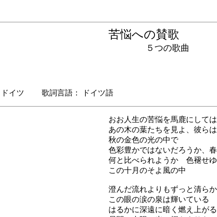
苦悩への賛歌
５つの歌曲
ドイツ 歌詞言語： ドイツ語
おお人生の苦悩を馬鹿にしては
あの木の葉たちを見よ、彼らは
秋の金色の光の中で
色彩豊かではないだろうか、春
何と比べられようか 色褪せゆ
この十月のそよ風の中
澄んだ流れよりもずっと清らか
この眼の涙の泉は輝いている
はるかに深遠に暗く燃え上がる