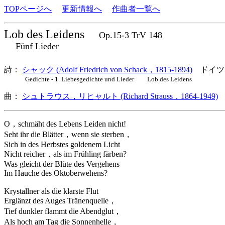
TOPページへ
更新情報へ
作曲者一覧へ
Lob des Leidens
Op.15-3 TrV 148
Fünf Lieder
詩：
シャック (Adolf Friedrich von Schack，1815-1894)
ドイツ
Gedichte - 1. Liebesgedichte und Lieder Lob des Leidens
曲：
シュトラウス，リヒャルト (Richard Strauss，1864-1949)
O，schmäht des Lebens Leiden nicht!
Seht ihr die Blätter，wenn sie sterben，
Sich in des Herbstes goldenem Licht
Nicht reicher，als im Frühling färben?
Was gleicht der Blüte des Vergehens
Im Hauche des Oktoberwehens?
Krystallner als die klarste Flut
Erglänzt des Auges Tränenquelle，
Tief dunkler flammt die Abendglut，
Als hoch am Tag die Sonnenhelle，