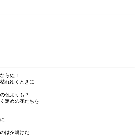
ならぬ！
枯れゆくときに
の色よりも？
く定めの花たちを
に
のは夕焼けだ