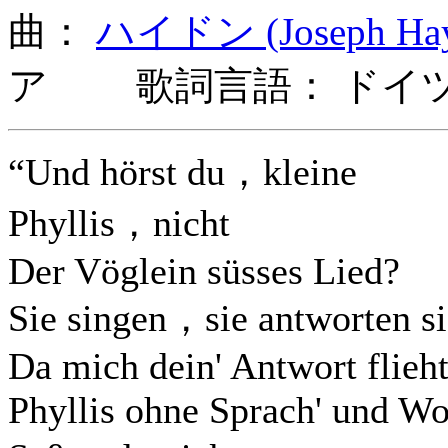
曲：
ハイドン (Joseph Hay
ア 歌詞言語： ドイ
“Und hörst du，kleine
Phyllis，nicht
Der Vöglein süsses Lied?
Sie singen，sie antworten s
Da mich dein' Antwort flieht
Phyllis ohne Sprach' und Wo