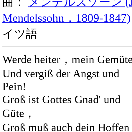
曲：
メンデルスゾーン (Jako
Mendelssohn，1809-1847)
イツ語
Werde heiter，mein Gemü
Und vergiß der Angst und
Pein!
Groß ist Gottes Gnad' und
Güte，
Groß muß auch dein Hoffen