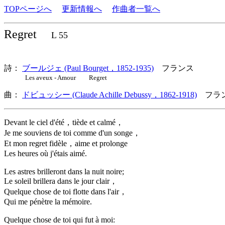
TOPページへ
更新情報へ
作曲者一覧へ
Regret
L 55
詩：
ブールジェ (Paul Bourget，1852-1935)
フランス
Les aveux - Amour Regret
曲：
ドビュッシー (Claude Achille Debussy，1862-1918)
フラン
Devant le ciel d'été，tiède et calmé，
Je me souviens de toi comme d'un songe，
Et mon regret fidèle，aime et prolonge
Les heures où j'étais aimé.
Les astres brilleront dans la nuit noire;
Le soleil brillera dans le jour clair，
Quelque chose de toi flotte dans l'air，
Qui me pénètre la mémoire.
Quelque chose de toi qui fut à moi: