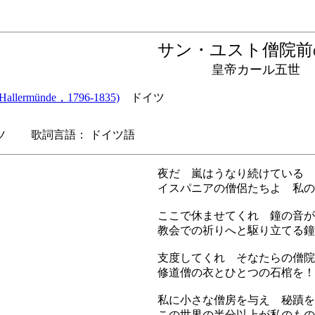
サン・ユスト僧院
皇帝カール五世
lermünde，1796-1835)
ドイツ
 歌詞言語： ドイツ語
夜だ 嵐はうなり続けている 
イスパニアの僧侶たちよ 私の
ここで休ませてくれ 鐘の音が
教会での祈りへと駆り立てる鐘
支度してくれ そなたらの僧院
修道僧の衣とひとつの石棺を！
私に小さな僧房を与え 秘蹟を
この世界の半分以上が私のもの