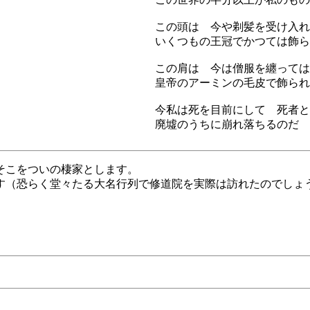
この頭は 今や剃髪を受け入れ
いくつもの王冠でかつては飾ら
この肩は 今は僧服を纏っては
皇帝のアーミンの毛皮で飾られ
今私は死を目前にして 死者と
廃墟のうちに崩れ落ちるのだ 
、そこをついの棲家とします。
す（恐らく堂々たる大名行列で修道院を実際は訪れたのでしょ