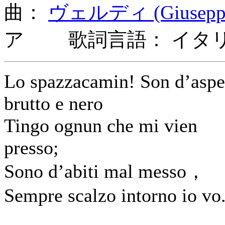
曲：
ヴェルディ (Giuseppe 
ア 歌詞言語： イタ
Lo spazzacamin! Son d’aspe
brutto e nero
Tingo ognun che mi vien
presso;
Sono d’abiti mal messo，
Sempre scalzo intorno io vo