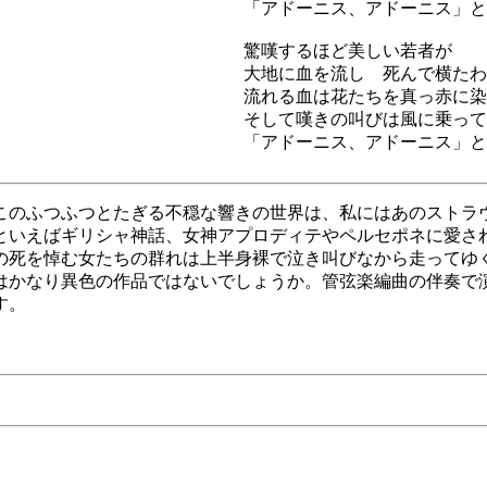
「アドーニス、アドーニス」と
驚嘆するほど美しい若者が
大地に血を流し 死んで横たわ
流れる血は花たちを真っ赤に染
そして嘆きの叫びは風に乗って
「アドーニス、アドーニス」と
このふつふつとたぎる不穏な響きの世界は、私にはあのストラ
といえばギリシャ神話、女神アプロディテやペルセポネに愛さ
の死を悼む女たちの群れは上半身裸で泣き叫びなから走ってゆ
はかなり異色の作品ではないでしょうか。管弦楽編曲の伴奏で
す。