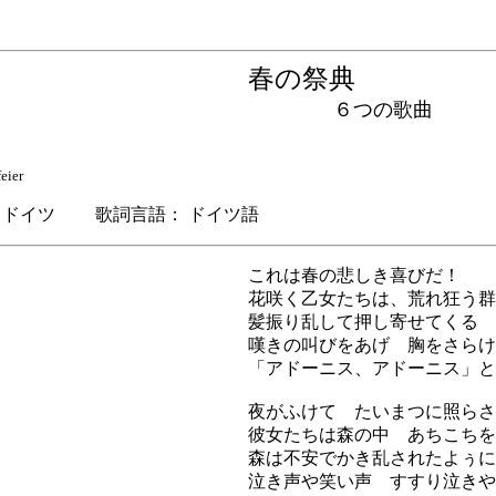
春の祭典
６つの歌曲
ier
ドイツ 歌詞言語： ドイツ語
これは春の悲しき喜びだ！
花咲く乙女たちは、荒れ狂う群
髪振り乱して押し寄せてくる
嘆きの叫びをあげ 胸をさらけ
「アドーニス、アドーニス」と
夜がふけて たいまつに照らさ
彼女たちは森の中 あちこちを
森は不安でかき乱されたよぅに
泣き声や笑い声 すすり泣きや