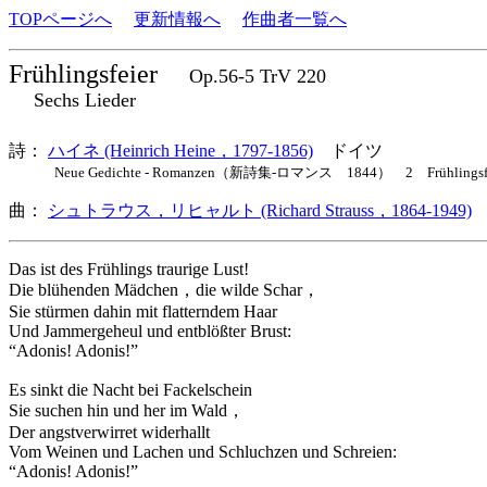
TOPページへ
更新情報へ
作曲者一覧へ
Frühlingsfeier
Op.56-5 TrV 220
Sechs Lieder
詩：
ハイネ (Heinrich Heine，1797-1856)
ドイツ
Neue Gedichte - Romanzen（新詩集-ロマンス 1844） 2 Frühlingsfe
曲：
シュトラウス，リヒャルト (Richard Strauss，1864-1949)
Das ist des Frühlings traurige Lust!
Die blühenden Mädchen，die wilde Schar，
Sie stürmen dahin mit flatterndem Haar
Und Jammergeheul und entblößter Brust:
“Adonis! Adonis!”
Es sinkt die Nacht bei Fackelschein
Sie suchen hin und her im Wald，
Der angstverwirret widerhallt
Vom Weinen und Lachen und Schluchzen und Schreien:
“Adonis! Adonis!”