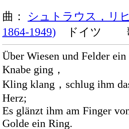
曲：
シュトラウス，リヒャルト 
1864-1949)
ドイツ 歌
Über Wiesen und Felder ein
Knabe ging，
Kling klang，schlug ihm da
Herz;
Es glänzt ihm am Finger vo
Golde ein Ring.