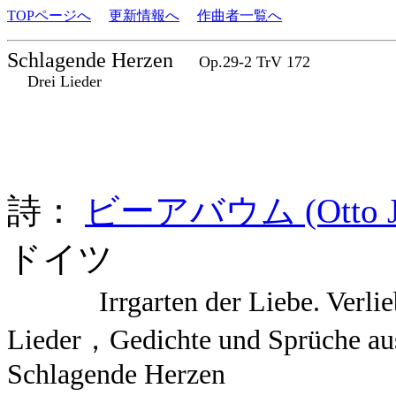
TOPページへ
更新情報へ
作曲者一覧へ
Schlagende Herzen
Op.29-2 TrV 172
Drei Lieder
詩：
ビーアバウム (Otto Jul
ドイツ
Irrgarten der Liebe. Verliebt
Lieder，Gedichte und Sprüche a
Schlagende Herzen