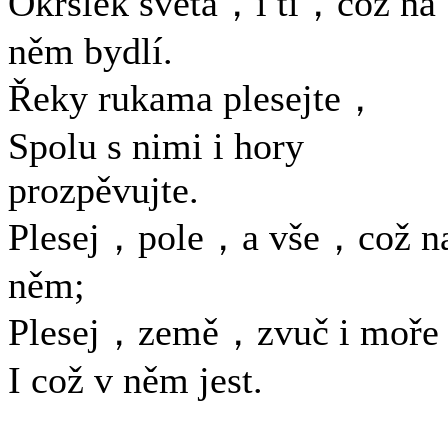
Okršlek světa，i ti，což na
něm bydlí.
Řeky rukama plesejte，
Spolu s nimi i hory
prozpěvujte.
Plesej，pole，a vše，což n
něm;
Plesej，země，zvuč i moř
I což v něm jest.