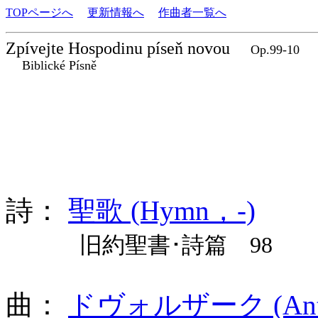
TOPページへ
更新情報へ
作曲者一覧へ
Zpívejte Hospodinu píseň novou
Op.99-10
Biblické Písně
詩：
聖歌 (Hymn，-)
旧約聖書･詩篇 98
曲：
ドヴォルザーク (Antoní