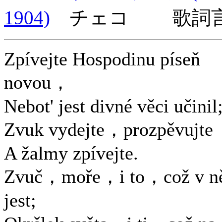
1904)
チェコ 歌詞言
Zpívejte Hospodinu píseň
novou，
Nebot' jest divné věci učinil
Zvuk vydejte，prozpěvujte
A žalmy zpívejte.
Zvuč，moře，i to，což v n
jest;