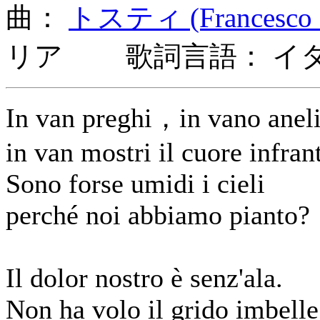
曲：
トスティ (Francesco P
リア 歌詞言語： イ
In van preghi，in vano ane
in van mostri il cuore infran
Sono forse umidi i cieli
perché noi abbiamo pianto?
Il dolor nostro è senz'ala.
Non ha volo il grido imbelle