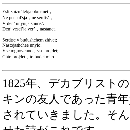
Esli zhizn’ tebja obmanet，
Ne pechal’sja，ne serdis’，
V den’ unynija smiris’:
Den’ vesel’ja ver’，nastanet.
Serdtse v budushchem zhivet;
Nastojashchee unylo;
Vse mgnovenno，vse projdet;
Chto projdet，to budet milo.
1825年、デカブリスト
キンの友人であった青年
されていきました。そん