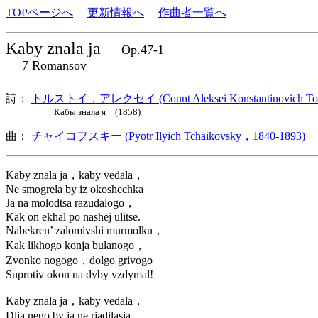
TOPページへ
更新情報へ
作曲者一覧へ
Kaby znala ja
Op.47-1
7 Romansov
詩：
トルストイ，アレクセイ (Count Aleksei Konstantinovich Tols
Кабы знала я (1858)
曲：
チャイコフスキー (Pyotr Ilyich Tchaikovsky，1840-1893)
ロ
Kaby znala ja，kaby vedala，
Ne smogrela by iz okoshechka
Ja na molodtsa razudalogo，
Kak on ekhal po nashej ulitse.
Nabekren’ zalomivshi murmolku，
Kak likhogo konja bulanogo，
Zvonko nogogo，dolgo grivogo
Suprotiv okon na dyby vzdymal!
Kaby znala ja，kaby vedala，
Dlja nego by ja ne rjadilasja，