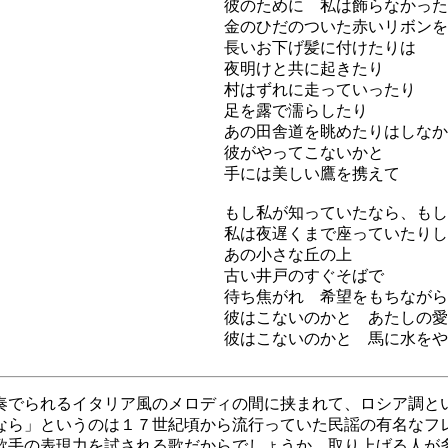
彼のために 私は飾らなかった
金のひだのついた赤いリボンを
長いお下げ髪に付けたりは
夜明けと共に起きたり
村はずれに走っていったり
足を露で濡らしたり
あの田舎道を眺めたりはしなか
彼がやってこないかと
手には美しい鷹を携えて
もし私が知っていたなら、もし
私は夜遅くまで座っていたりし
あの小さな丘の上
古い井戸のすぐそばで
待ち焦がれ 希望をもちながら
彼はこないのかと あたしの愛
彼はこないのかと 馬に水をや
奏でられるイタリア風のメロディの間に挟まれて、ロシア調と
なら」というのは１７世紀頃から流行っていた民謡の有名なフ
歌手の表現力を試される歌だからでしょうか、取り上げる人が