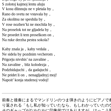
S zolotoj kajmoj lentu aluju
V kosu dlinnuju ne v pletala by，
Rano do svetu ne vstavala by，
Za okolitsu ne speshila by，
V rose nozhen’ki ne mochila by，
Na proselok tot ne gljadela by，
Ne proedet li tem proselkom on，
Na ruke derzha pestra sokola?
Kaby znala ja，kaby vedala，
Ne sidela by pozdnim vecherom，
Prigorju nivshis’ na zavaline，
Na zavaline，bliz kolodezja，
Podzhidajuchi，da gadajuchi，
Ne pridet li on，nenagljadnyj moj!
Napoit’ konja studenoj vodoj!
前奏と後奏にまるでマンドリンのつま弾きのようにピアノで
り返される「もし私が知っていたなら、もしわかっていたの
そのギャップがなかなかに印象的ではありますが、けっこう