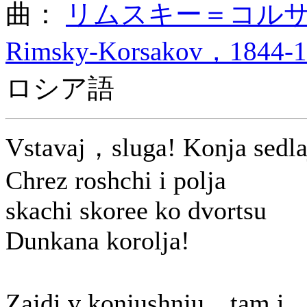
曲：
リムスキー＝コルサコフ (N
Rimsky-Korsakov，1844-1
ロシア語
Vstavaj，sluga! Konja sedla
Chrez roshchi i polja
skachi skoree ko dvortsu
Dunkana korolja!
Zajdi v konjushnju，tam i