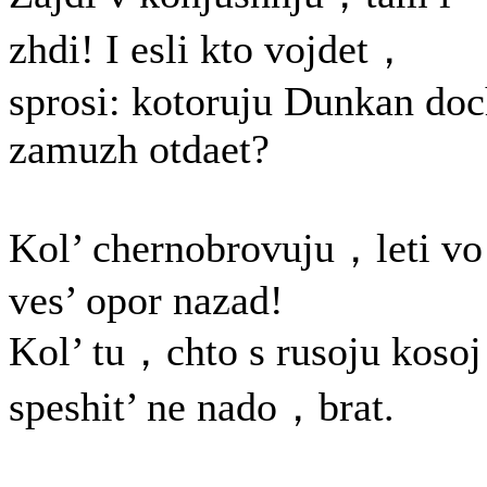
zhdi! I esli kto vojdet，
sprosi: kotoruju Dunkan doc
zamuzh otdaet?
Kol’ chernobrovuju，leti vo
ves’ opor nazad!
Kol’ tu，chto s rusoju kosoj
speshit’ ne nado，brat.