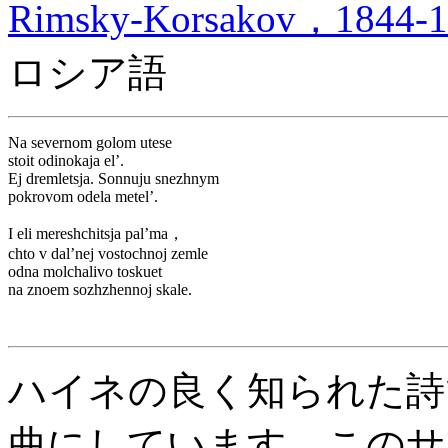
Rimsky-Korsakov，1844-1
ロシア語
Na severnom golom utese
stoit odinokaja el’.
Ej dremletsja. Sonnuju snezhnym
pokrovom odela metel’.
I eli mereshchitsja pal’ma，
chto v dal’nej vostochnoj zemle
odna molchalivo toskuet
na znoem sozhzhennoj skale.
ハイネの良く知られた詩
曲にしています。このサ