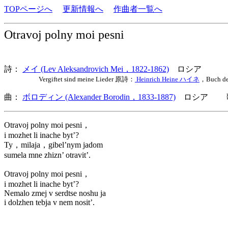
TOPページへ
更新情報へ
作曲者一覧へ
Otravoj polny moi pesni
詩：
メイ (Lev Aleksandrovich Mei，1822-1862)
ロシア
Vergiftet sind meine Lieder 原詩：
Heinrich Heine ハイネ
，Buch d
曲：
ボロディン (Alexander Borodin，1833-1887)
ロシア 歌
Otravoj polny moi pesni，
i mozhet li inache byt’?
Ty，milaja，gibel’nym jadom
sumela mne zhizn’ otravit’.
Otravoj polny moi pesni，
i mozhet li inache byt’?
Nemalo zmej v serdtse noshu ja
i dolzhen tebja v nem nosit’.