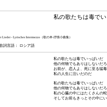
私の歌たちは毒で
er Lieder - Lyrisches Intermezzo（歌の本-抒情小曲集）
詞言語： ロシア語
私の歌たちは毒でいっぱいだ
他の何物でもありはしないだろ
お前が、恋人よ、死に至る猛毒
私の人生に注いだのだ
私の歌たちは毒でいっぱいだ
他の何物でもありはしないだろ
私の心臓の中にはたくさんの蛇
そしてお前もきっとその中にい