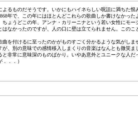
によるものだそうです。いかにもハイネらしい呪詛に満ちた恨
868年で、この年にはほとんどこれらの歌曲しか書けなかっ
、ちょうどこの年、アンナ・カリーニナという若い女性にモー
とはなかったのですが、人の口に壁は立てられません。このこ
歌曲を付けるに至ったのかがものすごく分かるような気がしま
すが、別の意味での感情移入しまくりの音楽はなんとも微笑ま
ると非常に意味深のものばかり。いやあ意外とユニークな人だ
が．．．）