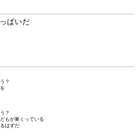
いっぱいだ
う？
を
う？
どもが巣くっている
るはずだ