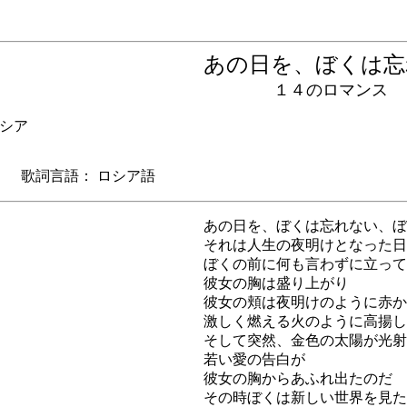
あの日を、ぼくは
１４のロマンス
シア
歌詞言語： ロシア語
あの日を、ぼくは忘れない、ぼ
それは人生の夜明けとなった日
ぼくの前に何も言わずに立って
彼女の胸は盛り上がり
彼女の頬は夜明けのように赤か
激しく燃える火のように高揚し
そして突然、金色の太陽が光射
若い愛の告白が
彼女の胸からあふれ出たのだ
その時ぼくは新しい世界を見た