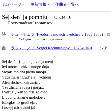
TOPページへ
更新情報へ
作曲者一覧へ
Sej den’ ja pomnju
Op.34-10
Chetyrnadtsat’ romansov
詩：
チュッチェフ (Fyodor Ivanovich Tyutchev，1803-1873)
ロ
Сей день，я помню，для меня
曲：
ラフマニノフ (Sergei Rachmaninov，1873-1943)
ロシア 
Sej den’，ja pomnju，dlja menja
byl utrom，zhiznennogo dnja.
Stojala molcha predo mnoju，
Vzdymalas’ grud’ eja volnoju，
Aleli shcheki kak zarja，
Vse zharche rdeja i gorja...
I vdrug，kak solntse zolotoe，
Ljubvi priznan’e molodoe，
Istorglos’ iz grudi eja，
I novyj mir uvidel ja!