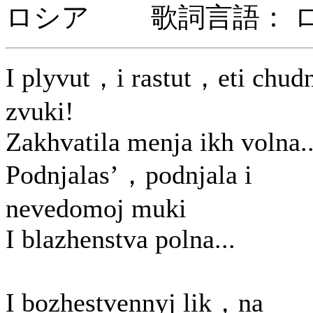
ロシア 歌詞言語： 
I plyvut，i rastut，eti chud
zvuki!
Zakhvatila menja ikh volna..
Podnjalas’，podnjala i
nevedomoj muki
I blazhenstva polna...
I bozhestvennyj lik，na