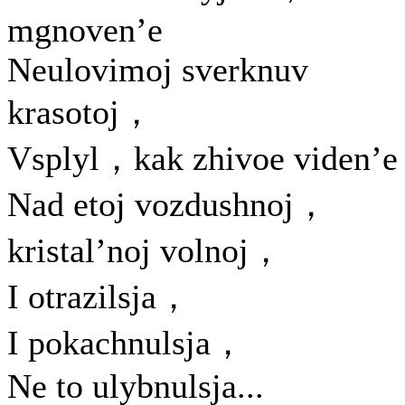
mgnoven’e
Neulovimoj sverknuv
krasotoj，
Vsplyl，kak zhivoe viden’e
Nad etoj vozdushnoj，
kristal’noj volnoj，
I otrazilsja，
I pokachnulsja，
Ne to ulybnulsja...