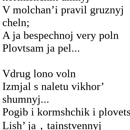
V molchan’i pravil gruznyj
cheln;
A ja bespechnoj very poln
Plovtsam ja pel...
Vdrug lono voln
Izmjal s naletu vikhor’
shumnyj...
Pogib i kormshchik i plovet
Lish’ ja，tainstvennyj