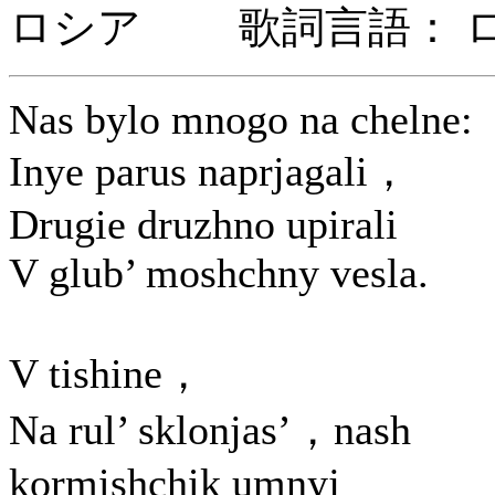
ロシア 歌詞言語： 
Nas bylo mnogo na chelne:
Inye parus naprjagali，
Drugie druzhno upirali
V glub’ moshchny vesla.
V tishine，
Na rul’ sklonjas’，nash
kormishchik umnyj