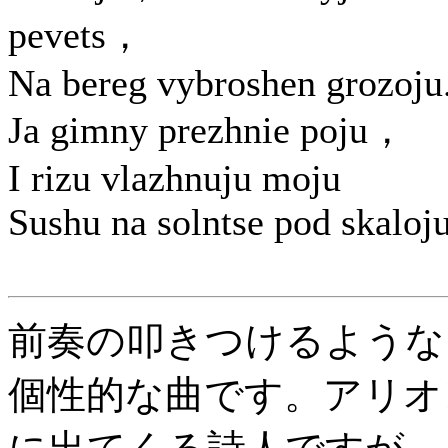
pevets，
Na bereg vybroshen grozoju
Ja gimny prezhnie poju，
I rizu vlazhnuju moju
Sushu na solntse pod skaloju
前奏の叩きつけるような
個性的な曲です。アリオ