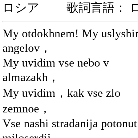
ロシア 歌詞言語： 
My otdokhnem! My uslysh
angelov，
My uvidim vse nebo v
almazakh，
My uvidim，kak vse zlo
zemnoe，
Vse nashi stradanija potonut
miloserdii，