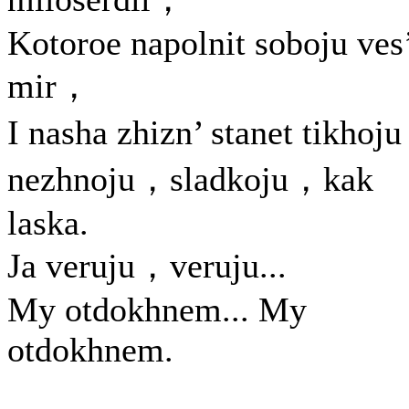
Kotoroe napolnit soboju ves
mir，
I nasha zhizn’ stanet tikhoj
nezhnoju，sladkoju，kak
laska.
Ja veruju，veruju...
My otdokhnem... My
otdokhnem.