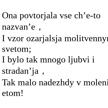
Ona povtorjala vse ch’e-to
nazvan’e，
I vzor ozarjalsja molitvenn
svetom;
I bylo tak mnogo ljubvi i
stradan’ja，
Tak malo nadezhdy v moleni
etom!