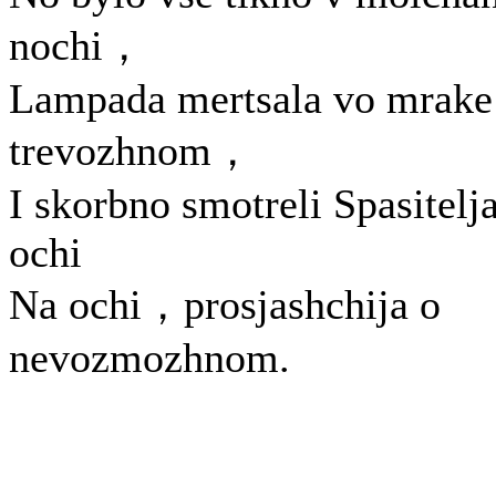
nochi，
Lampada mertsala vo mrake
trevozhnom，
I skorbno smotreli Spasitelj
ochi
Na ochi，prosjashchija o
nevozmozhnom.