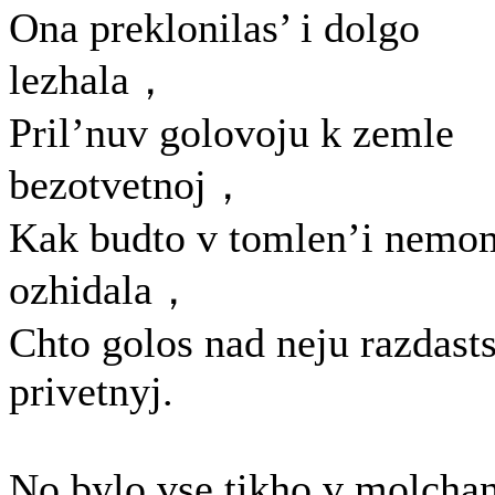
Ona preklonilas’ i dolgo
lezhala，
Pril’nuv golovoju k zemle
bezotvetnoj，
Kak budto v tomlen’i nemo
ozhidala，
Chto golos nad neju razdasts
privetnyj.
No bylo vse tikho v molchan