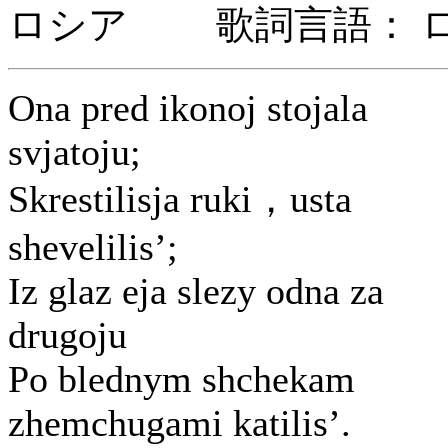
ロシア 歌詞言語： 
Ona pred ikonoj stojala
svjatoju;
Skrestilisja ruki，usta
shevelilis’;
Iz glaz eja slezy odna za
drugoju
Po blednym shchekam
zhemchugami katilis’.