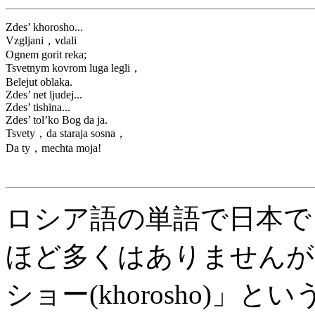
Zdes’ khorosho...
Vzgljani，vdali
Ognem gorit reka;
Tsvetnym kovrom luga legli，
Belejut oblaka.
Zdes’ net ljudej...
Zdes’ tishina...
Zdes’ tol’ko Bog da ja.
Tsvety，da staraja sosna，
Da ty，mechta moja!
ロシア語の単語で日本で
ほど多くはありませんが
ショー(khorosho)