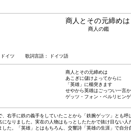
商人とその元締め
236
商人の鑑
ドイツ 歌詞言語： ドイツ語
商人とその元締めは
あこぎに儲けよってからに
「英雄」に楯突きます
せやから英雄はごっつい一言か
ゲッツ・フォン・ベルリヒンゲ
で、右手に鉄の義手をしていたことから「鉄腕ゲッツ」とも呼
名になりました。実在の人物はもっとしたたかで抜け目ない人
ました。「英雄」とはもちろん、交響詩「英雄の生涯」で自分